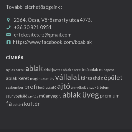
További elérhetőségeink :
2364, Ócsa, Vörösmarty utca 47/B.
+36 30 821 0951
ertekesites.fz@gmail.com
https://www.facebook.com/bpablak
CÍMKÉK
ablak
tetőablak
nyílás zárók
ablak javítás
ablak csere
Budapest
vállalat
épület
társasház
ablak keret
magánszemély
ajtó
profi
szakember
bejárati ajtó
árnyékolás
szakértelem
ablak üveg
prémium
műanyag
szunyogháló
javítás
fa
fa
kültéri
beltéri